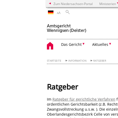
Zum Niedersachsen-Portal
Ministerien
A
A
Das Gericht
Aktuelles
STARTSEITE
INFORMATION
RATGEBER
Ratgeber
Im
Ratgeber für gerichtliche Verfahren
f
ordentlichen Gerichtsbarkeit (z.B. Rech
Zwangsvollstreckung u.s.w. ). Die einz
Oberlandesgerichtsbezirk Celle von ver